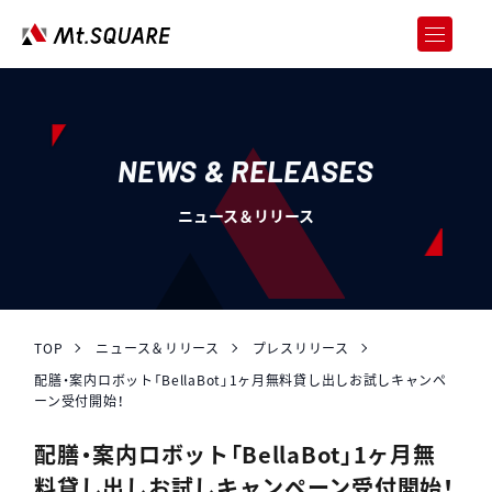
JOREN
企業向けweb3サービス
SERVICES
サービス
NEWS & RELEASES
CASE STUDY
ニュース＆リリース
導入事例
ABOUT US
会社情報
RECRUIT
採用情報
TOP
ニュース＆リリース
プレスリリース
配膳・案内ロボット「BellaBot」1ヶ月無料貸し出しお試しキャンペ
NEWS & RELEASES
ーン受付開始！
ニュース＆リリース
配膳・案内ロボット「BellaBot」1ヶ月無
お問い合わせ
料貸し出しお試しキャンペーン受付開始！