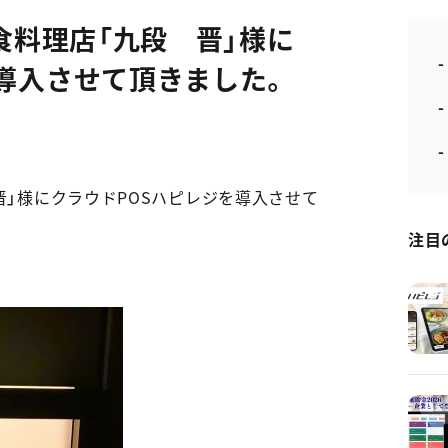
和食料理店「九段 晋」様に
-
導入させて頂きました。
 晋」様にクラウドPOSハピレジを導入させて
注目