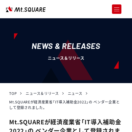
JOREN
企業向けweb3サービス
SERVICES
サービス
NEWS & RELEASES
CASE STUDY
ニュース＆リリース
導入事例
ABOUT US
会社情報
RECRUIT
採用情報
TOP
ニュース＆リリース
ニュース
Mt.SQUAREが経済産業省「IT導入補助金2022」の ベンダー企業と
NEWS & RELEASES
して登録されました。
ニュース＆リリース
Mt.SQUAREが経済産業省「IT導入補助金
お問い合わせ
2022」の ベンダー企業として登録されま