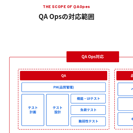
THE SCOPE OF QAOpes
QA Opsの対応範囲