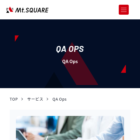
JOREN
企業向けweb3サービス
SERVICES
サービス
QA OPS
CASE STUDY
QA Ops
導入事例
ABOUT US
会社情報
RECRUIT
採用情報
TOP
サービス
QA Ops
NEWS & RELEASES
ニュース＆リリース
お問い合わせ