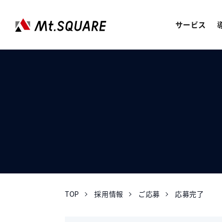
サービス
JOREN
企業向けweb3サービス
SERVICES
サービス
CASE STUDY
導入事例
ABOUT US
会社情報
TOP
採用情報
ご応募
応募完了
RECRUIT