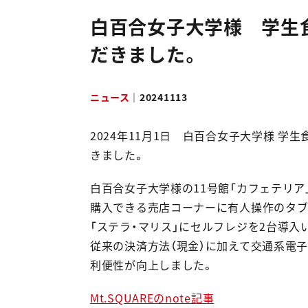
採用情報
白百合女子大学様 学生
だきました。
NEWS & RELEASES
ニュース＆リリース
ニュース
｜
20241113
お問い合わせ
2024年11月1日 白百合女子大学様 
きました。
資料ダウンロード
白百合女子大学様の11号館「カフェテリア
購入できる売店コーナーに有人操作のタブレ
「ステラ・マリス」にセルフレジを2台導入
従来の決済方法（現金）に加えて交通系電
利便性が向上しました。
Mt.SQUAREのnote記事