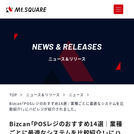
JOREN
企業向けweb3サービス
SERVICES
サービス
NEWS & RELEASES
CASE STUDY
ニュース＆リリース
導入事例
ABOUT US
会社情報
RECRUIT
採用情報
TOP
ニュース＆リリース
ニュース
Bizcan「POSレジのおすすめ14選｜業種ごとに最適なシステムを比
NEWS & RELEASES
較紹介！」にハピレジが紹介されました。
ニュース＆リリース
Bizcan「POSレジのおすすめ14選｜業種
お問い合わせ
ごとに最適なシステムを比較紹介！」にハ