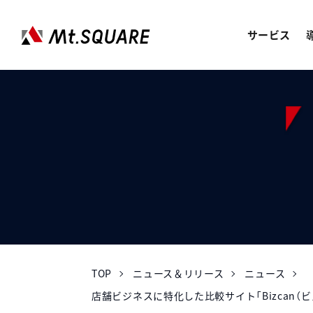
サービス
JOREN
企業向けweb3サービス
SERVICES
サービス
CASE STUDY
導入事例
ABOUT US
会社情報
TOP
ニュース＆リリース
ニュース
店舗ビジネスに特化した比較サイト「Bizcan
RECRUIT