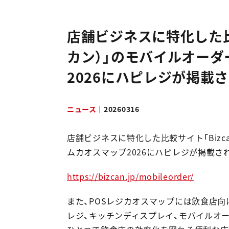
採用情報
店舗ビジネスに特化した比較
NEWS & RELEASES
カン）」のモバイルオー
ニュース＆リリース
2026にハピレジが掲載
お問い合わせ
ニュース
｜
20260316
資料ダウンロード
店舗ビジネスに特化した比較サイト「Bizc
ムカオスマップ2026にハピレジが掲載さ
https://bizcan.jp/mobileorder/
また、POSレジカオスマップには飲食店向
レジ、キッチンディスプレイ、モバイルオ