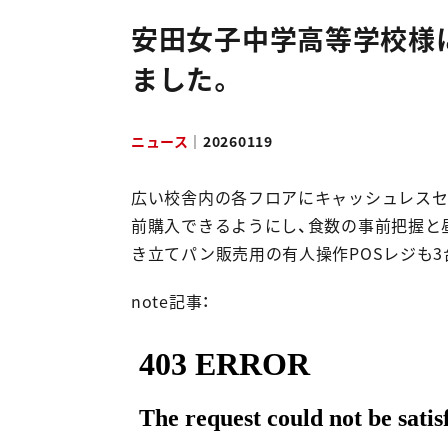
採用情報
安田女子中学高等学校様
ました。
NEWS & RELEASES
ニュース＆リリース
ニュース
｜
20260119
お問い合わせ
広い校舎内の各フロアにキャッシュレスセ
前購入できるようにし、食数の事前把握と
き立てパン販売用の有人操作POSレジも3
資料ダウンロード
note記事：