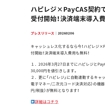
採用情報
ハピレジ×PayCAS契
受付開始！決済端末導入費
NEWS & RELEASES
ニュース＆リリース
プレスリリース
｜
20260206
お問い合わせ
キャッシュレス化するなら今！ハピレジ×P
付開始！決済端末導入費用も無料！
資料ダウンロード
１．2026年3月27日までにハピレジとP
30,000円を値引きします。
２．更に「ハピレジ」に自動連動するキャッシ
電子マネー/二次元コード決済対応）の機器代
円/税抜）が無料となります！
詳細はコチラ