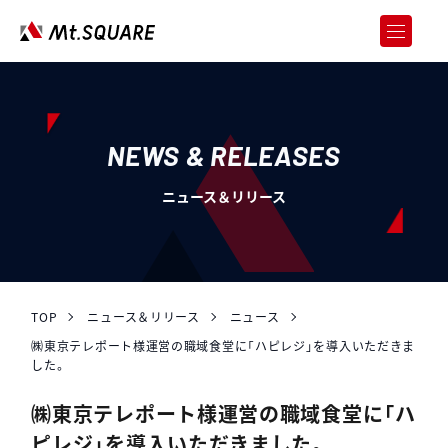
JOREN
企業向けweb3サービス
SERVICES
サービス
NEWS & RELEASES
CASE STUDY
ニュース＆リリース
導入事例
ABOUT US
会社情報
RECRUIT
採用情報
TOP
ニュース＆リリース
ニュース
㈱東京テレポート様運営の職域食堂に「ハピレジ」を導入いただきま
NEWS & RELEASES
した。
ニュース＆リリース
㈱東京テレポート様運営の職域食堂に「ハ
お問い合わせ
ピレジ」を導入いただきました。