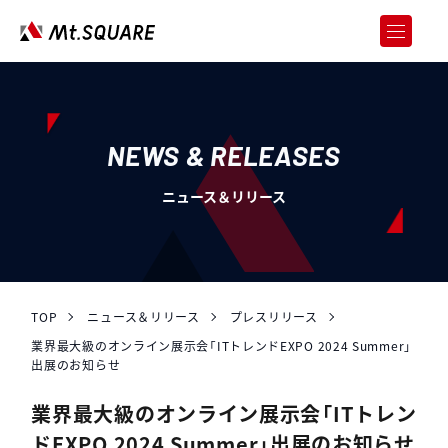
JOREN
企業向けweb3サービス
SERVICES
サービス
NEWS & RELEASES
CASE STUDY
ニュース＆リリース
導入事例
ABOUT US
会社情報
RECRUIT
採用情報
TOP
ニュース＆リリース
プレスリリース
業界最大級のオンライン展示会「ITトレンドEXPO 2024 Summer」
NEWS & RELEASES
出展のお知らせ
ニュース＆リリース
業界最大級のオンライン展示会「ITトレン
お問い合わせ
ドEXPO 2024 Summer」出展のお知らせ