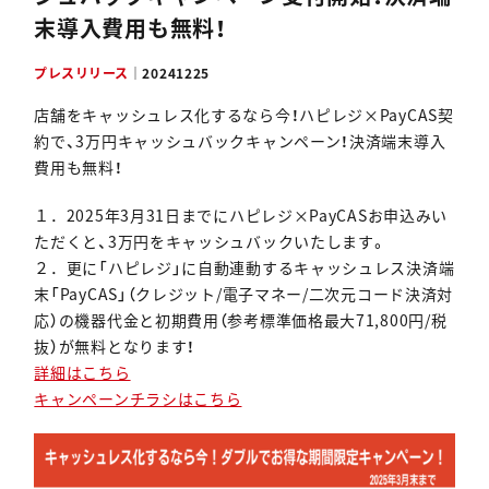
末導入費用も無料！
資料ダウンロード
プレスリリース
｜
20241225
店舗をキャッシュレス化するなら今！ハピレジ×PayCAS契
約で、3万円キャッシュバックキャンペーン！決済端末導入
費用も無料！
１．2025年3月31日までにハピレジ×PayCASお申込みい
ただくと、3万円をキャッシュバックいたします。
２．更に「ハピレジ」に自動連動するキャッシュレス決済端
末「PayCAS」（クレジット/電子マネー/二次元コード決済対
応）の機器代金と初期費用（参考標準価格最大71,800円/税
抜）が無料となります！
詳細はこちら
キャンペーンチラシはこちら