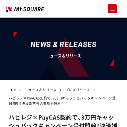
JOREN
企業向けweb3サービス
SERVICES
サービス
NEWS & RELEASES
CASE STUDY
ニュース＆リリース
導入事例
ABOUT US
会社情報
RECRUIT
採用情報
TOP
ニュース＆リリース
プレスリリース
ハピレジ×PayCAS契約で、3万円キャッシュバックキャンペーン受
NEWS & RELEASES
付開始！決済端末導入費用も無料！
ニュース＆リリース
ハピレジ×PayCAS契約で、3万円キャッ
お問い合わせ
シュバックキャンペーン受付開始！決済端