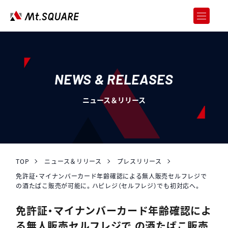
JOREN
企業向けweb3サービス
SERVICES
サービス
NEWS & RELEASES
CASE STUDY
ニュース＆リリース
導入事例
ABOUT US
会社情報
RECRUIT
採用情報
TOP
ニュース＆リリース
プレスリリース
免許証・マイナンバーカード年齢確認による無⼈販売セルフレジで
NEWS & RELEASES
の酒たばこ販売が可能に。ハピレジ（セルフレジ）でも初対応へ。
ニュース＆リリース
免許証・マイナンバーカード年齢確認によ
お問い合わせ
る無⼈販売セルフレジで の酒たばこ販売